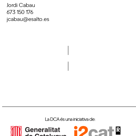
Jordi Cabau
673 150 176
jcabau@esalto.es
Vols formar part de la DCA?
La DCA és una iniciativa de: