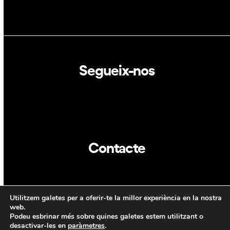
Segueix-nos
Linkedin
Twitter
Contacte
info@dca.cat
Utilitzem galetes per a oferir-te la millor experiència en la nostra
CAT
ENG
web.
Podeu esbrinar més sobre quines galetes estem utilitzant o
desactivar-les en
paràmetres
.