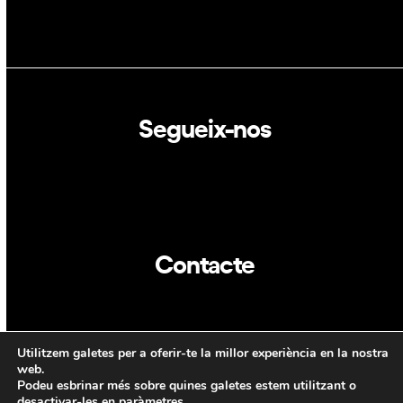
Segueix-nos
Linkedin
Twitter
Contacte
info@dca.cat
Utilitzem galetes per a oferir-te la millor experiència en la nostra
CAT
ENG
web.
Podeu esbrinar més sobre quines galetes estem utilitzant o
desactivar-les en
paràmetres
.