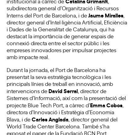
Catalina Grimanlt
institucional a càrrec de
,
subdirectora general d’Organització i Recursos
Jaume Miralles
Interns del Port de Barcelona, i de
,
director general d’Intel·ligència Artificial, Eficiència
i Dades de la Generalitat de Catalunya, qui ha
destacat la importància de generar espais de
connexió directa entre el sector públic i les
empreses innovadores per impulsar projectes
amb impacte real.
Durant la jornada, el Port de Barcelona ha
presentat la seva estratègia tecnològica i les
principals línies de treball en innovació, amb
David Serral
intervencions de
, director de
Sistemes d’Informació, així com la presentació del
Emma Cobos
projecte Blue Tech Port, a càrrec d’
,
directora d’Innovació i Estratègia d’Economia
Carles Anglada
Blava, i de
, director general del
World Trade Center Barcelona. També s’ha
exposat el paper de la Fundació BCN Port