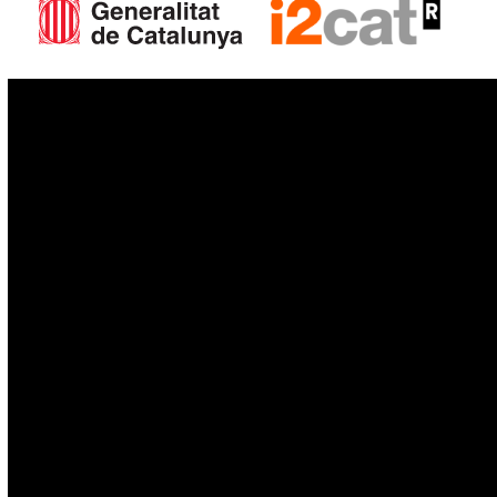
IoT
Drons
Ciberseguretat
IA
Espai
Blockchain
GovTech
Política de privacitat