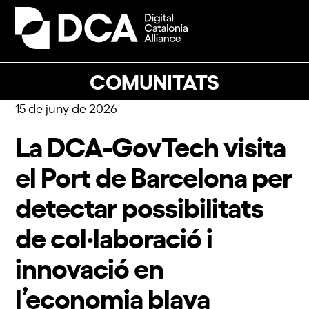
Skip
to
Open
Close
content
mobile
mobile
menu
menu
COMUNITATS
15 de juny de 2026
La DCA-GovTech visita
el Port de Barcelona per
detectar possibilitats
de col·laboració i
innovació en
l’economia blava