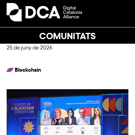
Skip
to
Open
Close
content
mobile
mobile
menu
menu
COMUNITATS
25 de juny de 2026
Blockchain