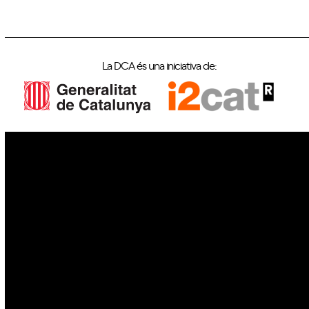
La DCA és una iniciativa de:
IoT
Drons
Ciberseguretat
IA
Espai
Blockchain