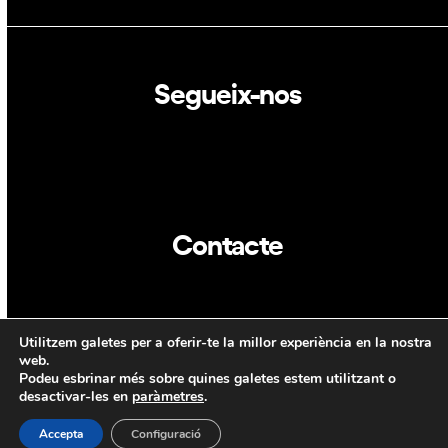
Segueix-nos
Linkedin
Twitter
Contacte
info@dca.cat
Utilitzem galetes per a oferir-te la millor experiència en la nostra
CAT
ENG
web.
Podeu esbrinar més sobre quines galetes estem utilitzant o
desactivar-les en
paràmetres
.
Accepta
Configuració