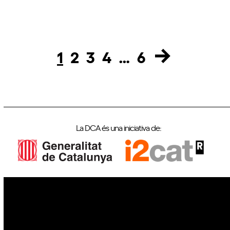
1
2
3
4
…
6
Page
Page
Page
Page
Page
La DCA és una iniciativa de:
IoT
Drons