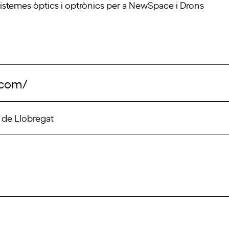
istemes òptics i
optrònics
per a
NewS
pace
i Drons
.com/
t de Llobregat