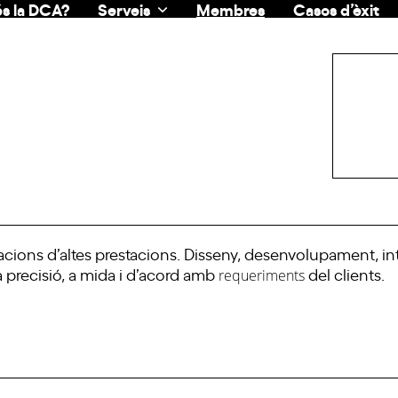
s la DCA?
Serveis
Membres
Casos d’èxit
cacions d’altes prestacions. Disseny, desenvolupament, int
ta precisió, a mida i d’acord amb
del clients
.
requeriments