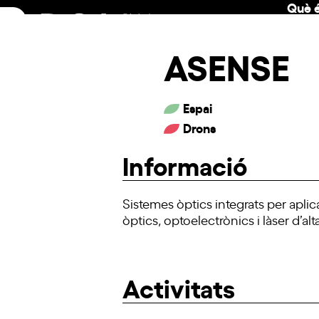
Què é
Skip
to
content
ASENSE
Espai
Drons
Informació
Sistemes
òptics integrats per apli
òptics, optoelectrònics i làser d’al
Activitats