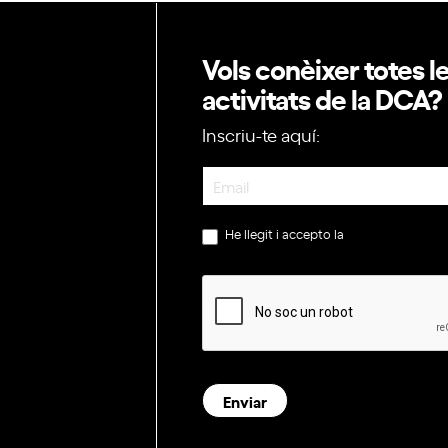
Vols conèixer totes l
activitats de la DCA?
Inscriu-te aquí:
Newsletter
He llegit i accepto la
política de privac
Enviar