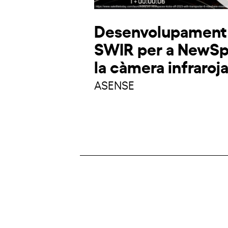
Desenvolupament 
SWIR per a NewSpa
la càmera infraro
ASENSE