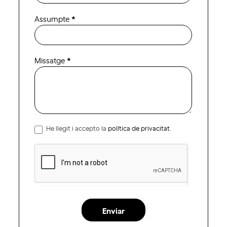
Assumpte
*
Missatge
*
He llegit i accepto la
política de privacitat
.
Enviar