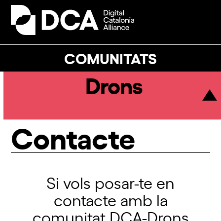
Skip
to
Open
Close
content
mobile
mobile
menu
menu
COMUNITATS
Drons
Contacte
Si vols posar-te en
contacte amb la
comunitat DCA-Drons