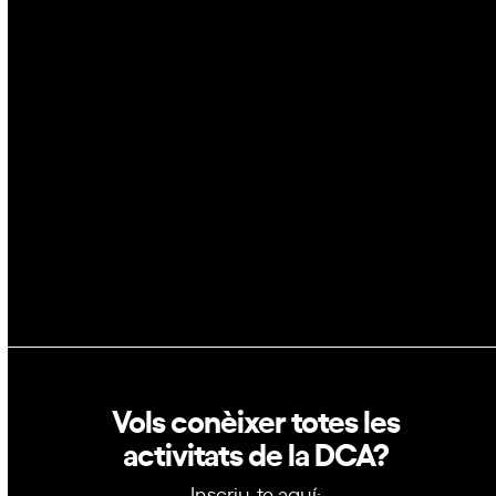
IA
Espai
Blockchain
GovTech
Política de privacitat
Política de cookies
Vols conèixer totes les
activitats de la DCA?
Inscriu-te aquí: