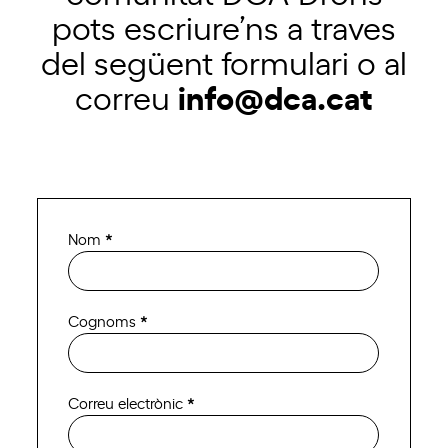
pots escriure’ns a traves
del següent formulari o al
info@dca.cat
correu
Contacte
Nom
*
Drons
Cognoms
*
Correu electrònic
*