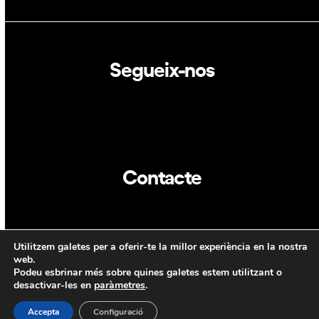
Segueix-nos
Linkedin
Twitter
Contacte
info@dca.cat
Utilitzem galetes per a oferir-te la millor experiència en la nostra
CAT
ENG
web.
Podeu esbrinar més sobre quines galetes estem utilitzant o
desactivar-les en
paràmetres
.
Accepta
Configuració