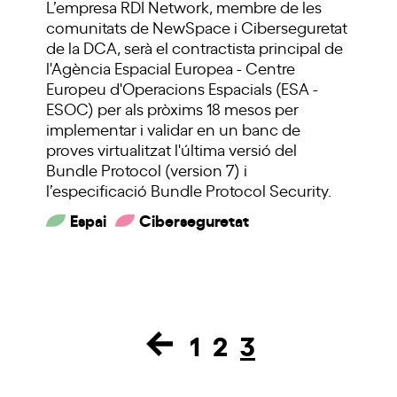
L’empresa RDI Network, membre de les
comunitats de NewSpace i Ciberseguretat
de la DCA, serà el contractista principal de
l'Agència Espacial Europea - Centre
Europeu d'Operacions Espacials (ESA -
ESOC) per als pròxims 18 mesos per
implementar i validar en un banc de
proves virtualitzat l'última versió del
Bundle Protocol (version 7) i
l’especificació Bundle Protocol Security.
Espai
Ciberseguretat
1
2
3
Page
Page
Page