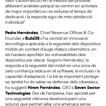
alliberant analistes perquè se centrin en activitats
de major importància i es redueixi el temps de
dedicació i la resposta sigui de més satisfacció
individual”.
Pedro Hernández
, Chief Revenue Officer & Co-
Build38
Founder a
,s’ha centrat en innovació
tecnològica aplicada a la seguretat dels dispositius
mòbils en context d’auge d’atacs cibernètics, on
els hackers aprofiten les vulnerabilitats dels
dispositius per atacar. Segons Hernández, la
resposta a la seguretat del mòbil en una zona de
zero confiança radica en el software, la inclusió i la
capacitat d’adaptació. I si bé és important protegir-
se, també ho és saber-se defensar dels ciberatacs,
Hiram Fernández
Seven Sector
ha suggerit
, CEO a
Technologies
. Des de l’empresa, han apostat per
una seguretat ofensiva desenvolupant una
solució que permet aïllar una amenaça sense