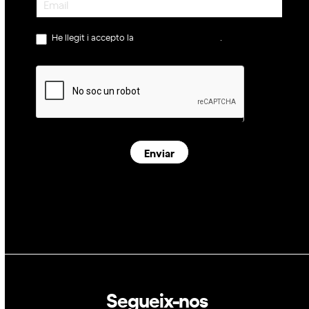
He llegit i accepto la
política de privacitat
.
Enviar
Segueix-nos