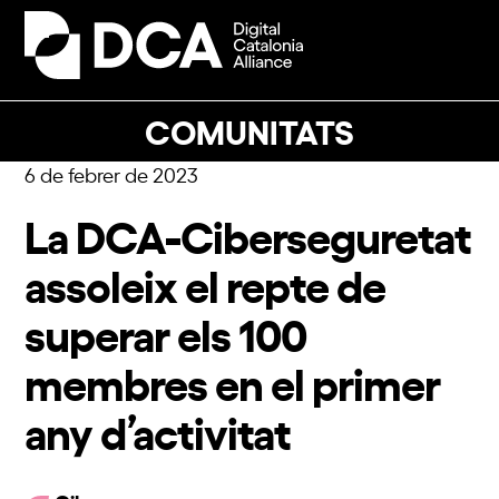
Skip
to
Open
Close
content
mobile
mobile
menu
menu
COMUNITATS
6 de febrer de 2023
La DCA-Ciberseguretat
assoleix el repte de
superar els 100
membres en el primer
any d’activitat