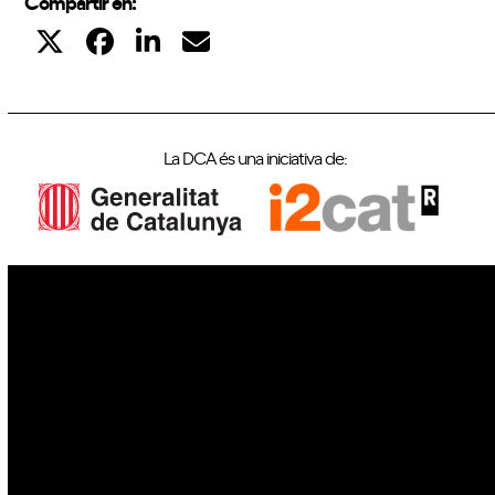
Compartir en:
La DCA és una iniciativa de:
IoT
Drons
Ciberseguretat
IA
Espai