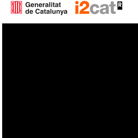
IoT
Drons
Ciberseguretat
IA
Espai
Blockchain
GovTech
Política de privacitat