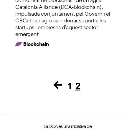
Catalonia Alliance (DCA-Blockchain),
impulsada conjuntament pel Govern i el
CBCat per agrupar i donar suport a les
startups i empreses d’aquest sector
emergent.
Blockchain
1
2
Page
Page
La DCA és una iniciativa de: