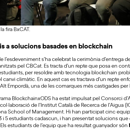
la fira BxCAT.
is a solucions basades en blockchain
e l’esdeveniment s’ha celebrat la cerimònia d’entrega d
itzats pel CBCat. Es tracta d’un repte que posa en con
i estudiants, per resoldre amb tecnologia blockchain pro
 el canvi climàtic. En aquest cas es tractava d’un repte enf
 l’Alt Empordà, una de les comarques més castigades per 
rama BlockchainxODS ha estat impulsat pel Consorci d’A
ol·laboració de l’Institut Català de Recerca de l’Aigua (I
ona School of Management. Hi han participat cinc equips 
i 5 estudiants cadascun, i han presentat solucions que el
. Els estudiants de l’equip que ha resultat guanyador són