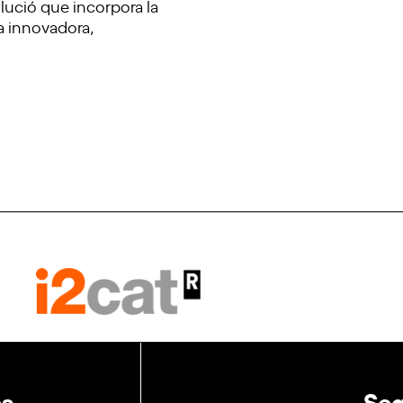
olució que incorpora la
 a innovadora,
es
Seg