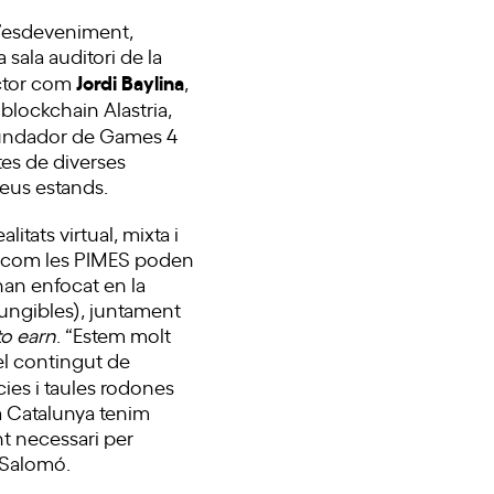
 l’esdeveniment,
sala auditori de la
Jordi Baylina
ector com
,
 blockchain Alastria,
ofundador de Games 4
tes de diverses
eus estands.
litats virtual, mixta i
e com les PIMES poden
han enfocat en la
ungibles), juntament
to earn
. “Estem molt
 el contingut de
es i taules rodones
 Catalunya tenim
nt necessari per
s Salomó.