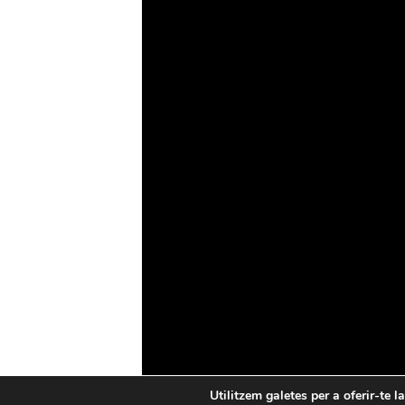
Drons
Ciberseguretat
IA
Espai
Blockchain
GovTech
Política de privacitat
Política de cookies
Utilitzem galetes per a oferir-te l