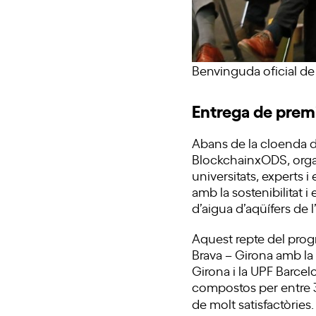
Benvinguda oficial de 
Entrega de prem
Abans de la cloenda d
BlockchainxODS, organ
universitats, experts 
amb la sostenibilitat i
d’aigua d’aqüífers de
Aquest repte del prog
Brava – Girona amb la c
Girona i la UPF Barcel
compostos per entre 3 
de molt satisfactòries