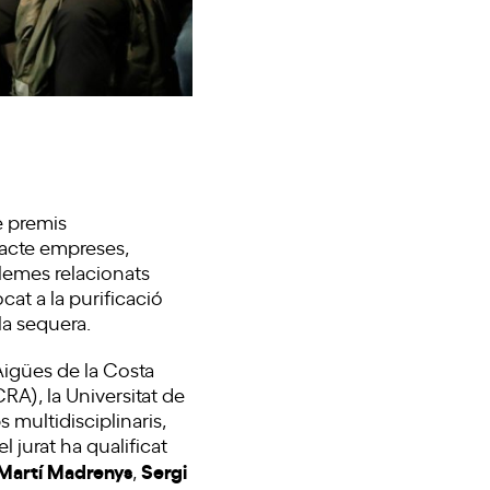
e premis
tacte empreses,
blemes relacionats
ocat a la purificació
la sequera.
igües de la Costa
CRA), la Universitat de
multidisciplinaris,
 jurat ha qualificat
Martí Madrenys
Sergi
,