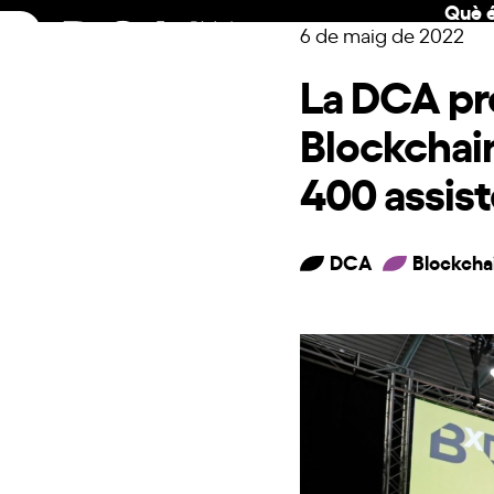
Què é
Skip
6 de maig de 2022
to
content
La DCA pr
Blockchain
400 assis
DCA
Blockcha