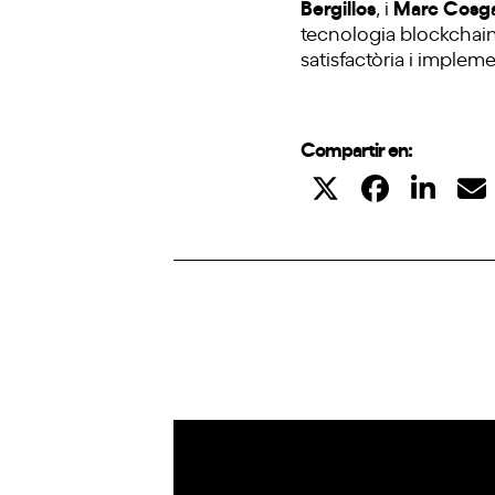
Bergillos
Marc Cosg
, i
tecnologia blockchain 
satisfactòria i implem
Compartir en:
IoT