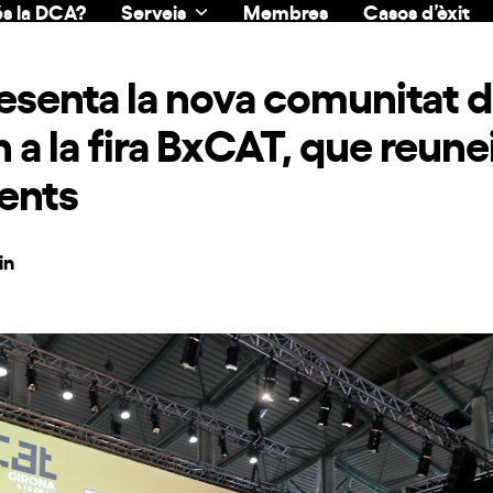
s la DCA?
Serveis
Membres
Casos d’èxit
esenta la nova comunitat 
 a la fira BxCAT, que reun
tents
in