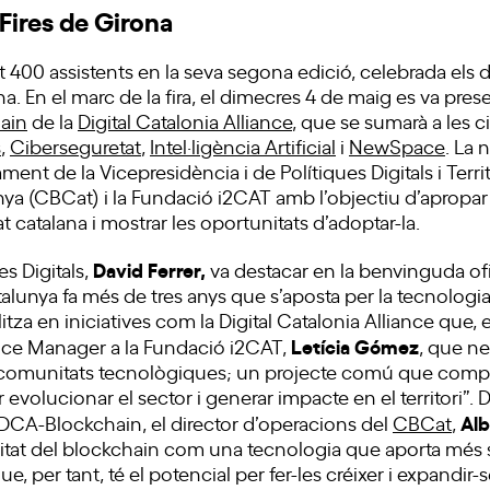
 Fires de Girona
t 400 assistents en la seva segona edició, celebrada els di
a. En el marc de la fira, el dimecres 4 de maig es va pres
ain
de la
Digital Catalonia Alliance
, que se sumarà a les 
s
,
Ciberseguretat
,
Intel·ligència Artificial
i
NewSpace
. La 
ent de la Vicepresidència i de Polítiques Digitals i Territ
ya (CBCat) i la Fundació i2CAT amb l’objectiu d’apropar 
t catalana i mostrar les oportunitats d’adoptar-la.
David Ferrer,
es Digitals,
va destacar en la benvinguda of
alunya fa més de tres anys que s’aposta per la tecnologi
itza en iniciatives com la Digital Catalonia Alliance que, 
Letícia Gómez
iance Manager a la Fundació i2CAT,
, que ne
e comunitats tecnològiques; un projecte comú que com
r evolucionar el sector i generar impacte en el territori”.
Alb
DCA-Blockchain, el director d’operacions del
CBCat
,
alitat del blockchain com una tecnologia que aporta més 
ue, per tant, té el potencial per fer-les créixer i expandir-s