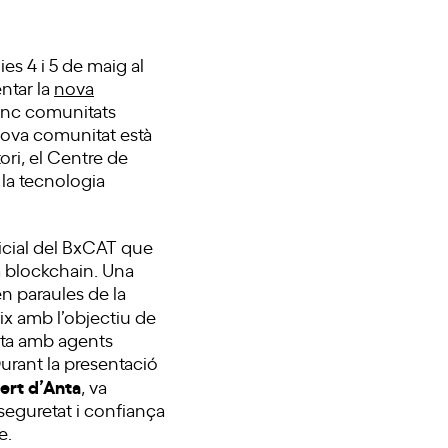
es 4 i 5 de maig al
entar la
nova
cinc comunitats
nova comunitat està
ori, el Centre de
la tecnologia
icial del BxCAT que
a blockchain. Una
en paraules de la
ix amb l’objectiu de
pta amb agents
 Durant la presentació
ert d’Anta
, va
seguretat i confiança
e.