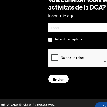
activitats de la DCA?
Inscriu-te aquí:
Newsletter
He llegit i accepto la
política de privac
Enviar
a millor experiència en la nostra web.
Ac