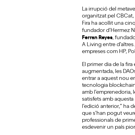
La irrupció del metav
organitzat pel CBCat, 
Fira ha acollit una c
fundador d’Hermez N
Ferran Reyes
, fundado
A Living entre d’altres
empreses com HP, Pol
El primer dia de la fir
augmentada, les DAOs
entrar a aquest nou en
tecnologia blockchain
amb l’emprenedoria, 
satisfets amb aquesta 
l’edició anterior,” ha 
que s’han pogut veur
professionals de prime
esdevenir un país pion