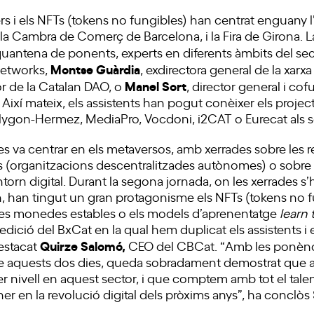
ers i els NFTs (tokens no fungibles) han centrat enguany
la Cambra de Comerç de Barcelona, i la Fira de Girona. La 
inquantena de ponents, experts en diferents àmbits del s
Montse Guàrdia
etworks,
, exdirectora general de la xarxa
Manel Sort
r de la Catalan DAO, o
, director general i c
. Així mateix, els assistents han pogut conèixer els projec
ygon-Hermez, MediaPro, Vocdoni, i2CAT o Eurecat als s
a es va centrar en els metaversos, amb xerrades sobre les rea
 (organitzacions descentralitzades autònomes) o sobr
torn digital. Durant la segona jornada, on les xerrades s’
, han tingut un gran protagonisme els NFTs (tokens no f
les monedes estables o els models d’aprenentatge
learn 
edició del BxCat en la qual hem duplicat els assistents i
Quirze Salomó,
destacat
CEO del CBCat. “Amb les ponènci
e aquests dos dies, queda sobradament demostrat que a
r nivell en aquest sector, i que comptem amb tot el tale
er en la revolució digital dels pròxims anys”, ha conclò