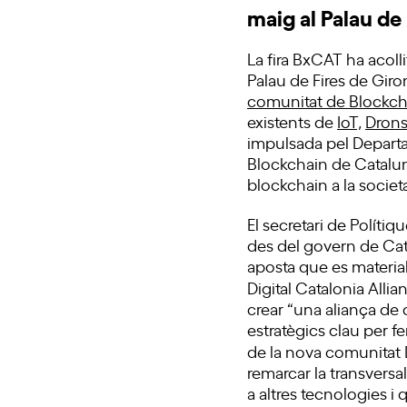
maig al Palau de
La fira BxCAT ha acolli
Palau de Fires de Giron
comunitat de Blockch
existents de
IoT,
Dron
impulsada pel Departam
Blockchain de Catalun
blockchain a la societa
El secretari de Polítiqu
des del govern de Cat
aposta que es material
Digital Catalonia All
crear “una aliança d
estratègics clau per fe
de la nova comunitat 
remarcar la transvers
a altres tecnologies i q