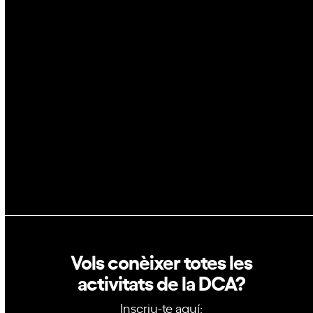
Espai
Blockchain
GovTech
Política de privacitat
Política de cookies
Vols conèixer totes les
activitats de la DCA?
Inscriu-te aquí: