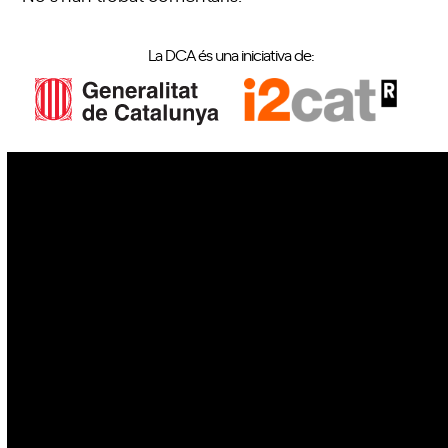
La DCA és una iniciativa de:
IoT
Drons
Ciberseguretat
IA
Espai
Blockchain
GovTech