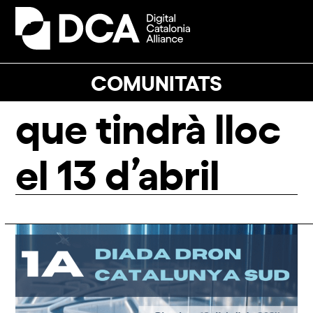
Skip
to
Open
Close
content
mobile
mobile
menu
menu
COMUNITATS
que tindrà lloc
el 13 d’abril