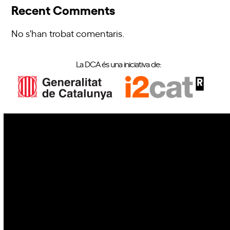
Recent Comments
No s'han trobat comentaris.
La DCA és una iniciativa de:
IoT
Drons
Ciberseguretat
IA
Espai