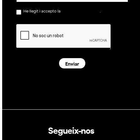
He llegit i accepto la
política de privacitat
.
Enviar
Segueix-nos