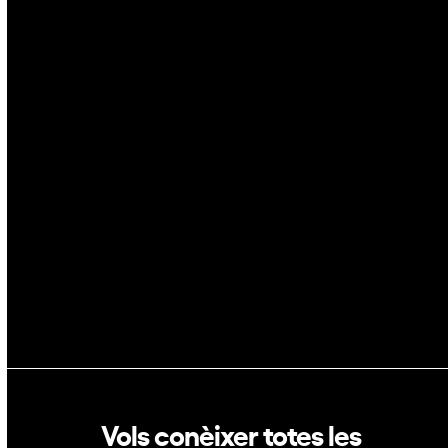
Ciberseguretat
IA
Espai
Blockchain
GovTech
Política de privacitat
Política de cookies
Vols conèixer totes les