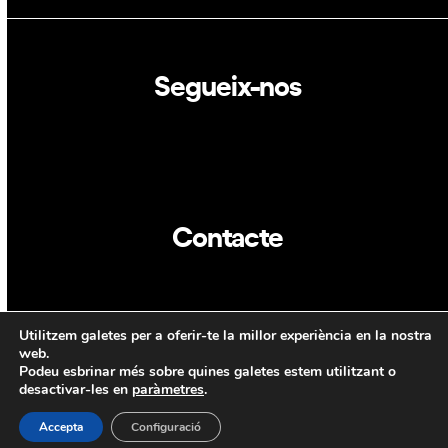
Segueix-nos
Linkedin
Twitter
Contacte
info@dca.cat
Utilitzem galetes per a oferir-te la millor experiència en la nostra
CAT
ENG
web.
Podeu esbrinar més sobre quines galetes estem utilitzant o
desactivar-les en
paràmetres
.
Accepta
Configuració