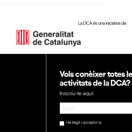
La DCA és una iniciativa de:
Vols conèixer totes l
activitats de la DCA?
Inscriu-te aquí:
Newsletter
He llegit i accepto la
política de privac