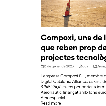
Compoxi, una de l
que reben prop d
projectes tecnolò
16 de gener de 2023
dca
Drons
L'empresa Compoxi S.L, membre de
Digital Catalonia Alliance, és una
3.945,194,41 euros per portar a te
Aeronàutic finançat amb fons eur
Aeroespacial.
Read more