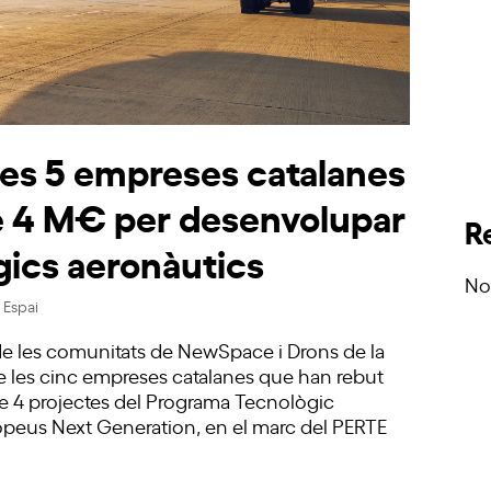
es 5 empreses catalanes
e 4 M€ per desenvolupar
R
gics aeronàutics
No
,
Espai
 les comunitats de NewSpace i Drons de la
 de les cinc empreses catalanes que han rebut
rme 4 projectes del Programa Tecnològic
opeus Next Generation, en el marc del PERTE