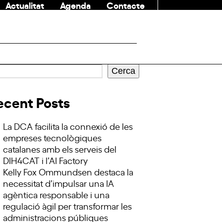
Actualitat
Agenda
Contacte
COMUNITAT
Cerca
ecent Posts
La DCA facilita la connexió de les
empreses tecnològiques
catalanes amb els serveis del
DIH4CAT i l’AI Factory
Kelly Fox Ommundsen destaca la
necessitat d’impulsar una IA
agèntica responsable i una
regulació àgil per transformar les
administracions públiques