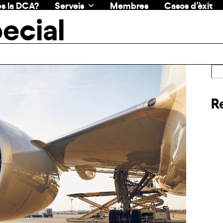
s la DCA?
Serveis
Membres
Casos d’èxit
ecial
R