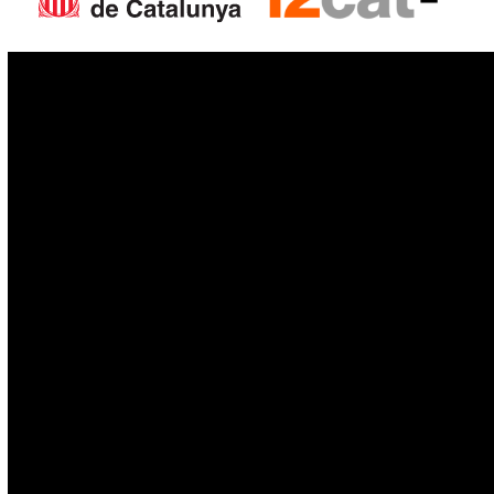
IoT
Drons
Ciberseguretat
IA
Espai
Blockchain
GovTech
Política de privacitat
Política de cookies