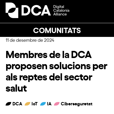
Skip
to
Open
Close
content
mobile
mobile
menu
menu
COMUNITATS
11 de desembre de 2024
Membres de la DCA
proposen solucions per
als reptes del sector
salut
DCA
IoT
IA
Ciberseguretat