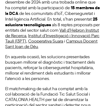
desembre de 2024 amb una trobada online que
15 membres de
ha comptat amb la participació de
la DCA
de les comunitats d’IoT, Ciberseguretat i
25
Intel·ligència Artificial. En total, s’han presentat
solucions tecnològiques
als 8 reptes proposats per
entitats del sector salut com
Vall d’Hebron Institut
de Recerca
,
Institut d’Investigació i Innovació Parc
Taulí (I3PT)
,
Cooperativa Suara
i
Campus Docent
Sant Joan de Déu
.
En aquesta ocasió, les solucions presentades
busquen millorar el diagnòstic i tractament dels
pacients, reforçar la ciberseguretat hospitalària,
millorar el rendiment dels estudiants i millorar
l’atenció a les persones.
El matchmaking de salut ha comptat amb la
col·laboració de la Fundació Tic Salut Social i
CATALONIA.HEALTH per tal de dinamitzar la
participació del sector sanitari i detectar nous