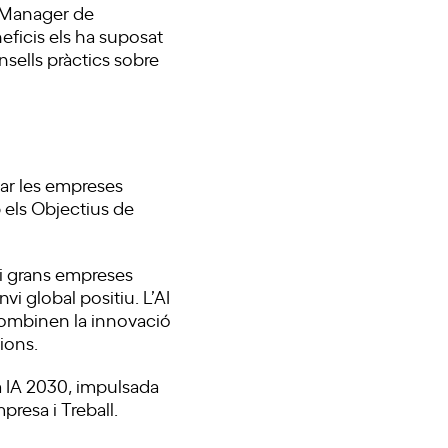
l Manager de
eficis els ha suposat
nsells pràctics sobre
dar les empreses
 els Objectius de
 i grans empreses
i global positiu. L’AI
 combinen la innovació
ions.
a IA 2030, impulsada
presa i Treball.