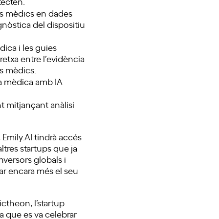
tecten.
ius mèdics en dades
nòstica del dispositiu
dica i les guies
etxa entre l’evidència
rs mèdics.
ia mèdica amb IA
t mitjançant anàlisi
 Emily.AI tindrà accés
ltres startups que ja
nversors globals i
nar encara més el seu
ctheon, l’startup
a que es va celebrar