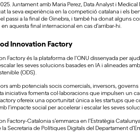
025. Juntament amb Maria Perez, Data Analyst i Medica
at la seva experiència en la competició catalana i els ben
 el passi a la final de Ginebra, i també ha donat alguns co
en aquesta final internacional en cas d’arribar-hi.
ood Innovation Factory
ion Factory és la plataforma de l’ONU dissenyada per aju
escalar les seves solucions basades en IA i alineades amb
tenible (ODS).
rs amb potencials socis comercials, inversors, governs
 iniciativa fomenta col·laboracions que impulsen un canv
actory ofereix una oportunitat única a les startups que
l’impacte social per accelerar i escalar les seves soluc
ion Factory-Catalonia s’emmarca en l’Estratègia Cataluny
 la Secretaria de Polítiques Digitals del Departament d’Em