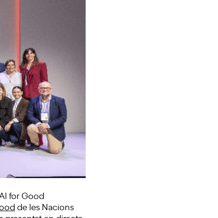
l’AI for Good
Good
de les Nacions
a presentat en directe