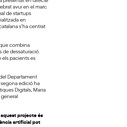
lebrat avui en el marc
al de startups
ialitzada en
catalana s’ha centrat
ia que combina
s de dessaturació.
 els pacients es
s del Departament
a segona edició ha
ítiques Digitals, Maria
 general
 aquest projecte és
ncia artificial pot