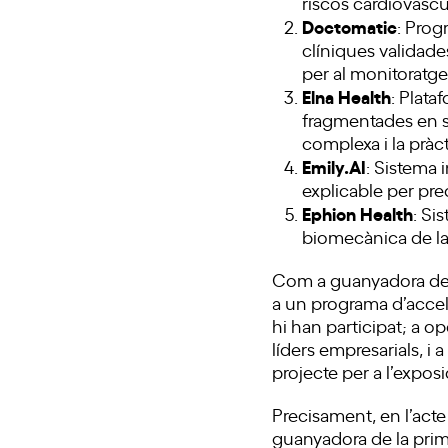
riscos cardiovascu
Doctomatic
: Prog
clíniques validade
per al monitoratge
Elna Health
: Plata
fragmentades en su
complexa i la pràct
Emily.AI
: Sistema 
explicable per pre
Ephion Health
: Si
biomecànica de la 
Com a guanyadora de l’
a un programa d’accele
hi han participat; a op
líders empresarials, i
projecte per a l’exposi
Precisament, en l’acte
guanyadora de la prime