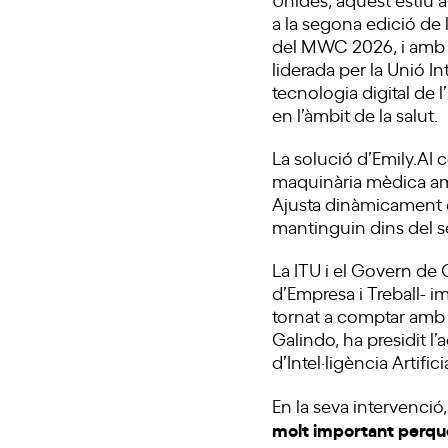
a la segona edició de 
del MWC 2026, i amb la
liderada per la Unió I
tecnologia digital de 
en l’àmbit de la salut.
La solució d’Emily.AI 
maquinària mèdica amb
Ajusta dinàmicament e
mantinguin dins del se
La ITU i el Govern de 
d’Empresa i Treball- i
tornat a comptar amb 
Galindo, ha presidit l
d’Intel·ligència Artific
En la seva intervenció
molt important perquè 