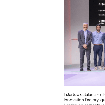
L’startup catalana Emil
Innovation Factory, qu
Unides, aquest estiu a