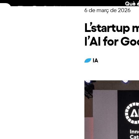
Què é
Skip
6 de març de 2026
to
content
L’startup
l’AI for G
IA