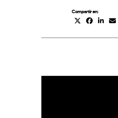
Compartir en:
IoT
Drons
Ciberseguretat