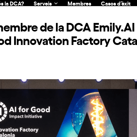
s la DCA?
Serveis
Membres
Casos d’èxit
 membre de la DCA Emily.AI
ood Innovation Factory Cata