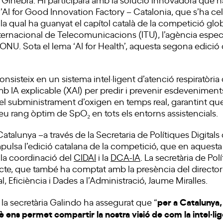
l’AI for Good Innovation Factory – Catalonia, que s’ha ce
 qual ha guanyat el capítol català de la competició glob
nternacional de Telecomunicacions (ITU), l’agència espec
l’ONU. Sota el lema ‘AI for Health’, aquesta segona edició 
consisteix en un sistema intel·ligent d’atenció respiratòr
 IA explicable (XAI) per predir i prevenir esdeveniment
l subministrament d’oxigen en temps real, garantint que
u rang òptim de SpO₂ en tots els entorns assistencials.
Catalunya –a través de la Secretaria de Polítiques Digital
mpulsa l’edició catalana de la competició, que en aquest
la coordinació del
CIDAI
i la
DCA-IA
. La secretària de Pol
’acte, que també ha comptat amb la presència del director
ial, Eficiència i Dades a l’Administració, Jaume Miralles.
per a Catalunya,
, la secretària Galindo ha assegurat que “
ens permet compartir la nostra visió de com la intel·ligè