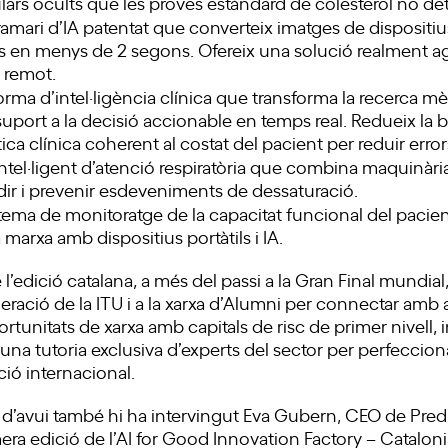
lars ocults que les proves estàndard de colesterol no de
ramari d’IA patentat que converteix imatges de disposit
s en menys de 2 segons. Ofereix una solució realment ag
 remot.
forma d’intel·ligència clínica que transforma la recerca mè
port a la decisió accionable en temps real. Redueix la br
ica clínica coherent al costat del pacient per reduir erro
intel·ligent d’atenció respiratòria que combina maquinàr
dir i prevenir esdeveniments de dessaturació.
stema de monitoratge de la capacitat funcional del pacien
marxa amb dispositius portàtils i IA.
edició catalana, a més del passi a la Gran Final mundial,
ració de la ITU i a la xarxa d’Alumni per connectar amb a
ortunitats de xarxa amb capitals de risc de primer nivell, i
 a una tutoria exclusiva d’experts del sector per perfeccio
ció internacional.
 d’avui també hi ha intervingut Eva Gubern, CEO de Predi
ra edició de l’AI for Good Innovation Factory – Cataloni