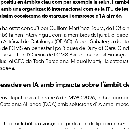
 positiu en àmbits clau com per exemple la salut. I tam
 amb una organització internacional com és la ITU de les
rtíssim ecosistema de startups i empreses d’IA al món
”.
ha estat conduït per Guillem Martínez Roura, de l’Oficin
mbé hi han intervingut, com a membres del jurat, el direc
ia Artificial de Catalunya (OEIAC), Albert Sabater; la doct
a de l’OMS en benestar i polítiques de Duty of Care, Cindy
 la salut de l’Oficina de l’OMS Barcelona per al Finança
lus; el CEO de Tech Barcelona. Miquel Martí; i la catedràti
Radeva.
asades en IA amb impacte sobre l’àmbit de 
esenvolupat a sala Theatre 6 del MWC 2026, hi han compet
 Catalonia Alliance (DCA) amb solucions d’IA amb impact
alítica metabòlica avançada i perfilatge de lipoproteïnes