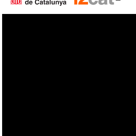
IoT
Drons
Ciberseguretat
IA
Espai
Blockchain
GovTech
Política de privacitat
Política de cookies