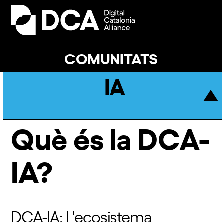
Skip
to
Open
Close
content
mobile
mobile
menu
menu
COMUNITATS
IA
Què és la DCA-
IA?
DCA-IA: L'ecosistema