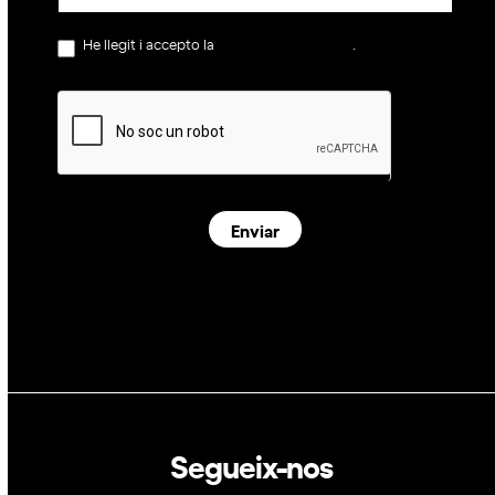
He llegit i accepto la
política de privacitat
.
Enviar
Segueix-nos