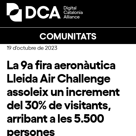
Skip
to
Open
Close
content
mobile
mobile
menu
menu
COMUNITATS
19 d'octubre de 2023
La 9a fira aeronàutica
Lleida Air Challenge
assoleix un increment
del 30% de visitants,
arribant a les 5.500
persones