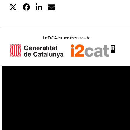
La DCA és una iniciativa de:
IoT
Drons
Ciberseguretat
IA
Espai