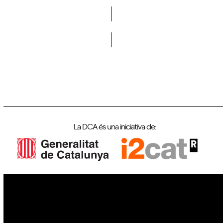
Vols formar part de la DCA?
La DCA és una iniciativa de:
IoT