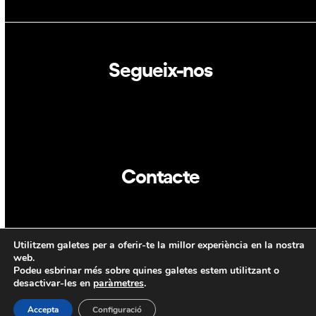
Segueix-nos
Linkedin
Twitter
Contacte
info@dca.cat
Utilitzem galetes per a oferir-te la millor experiència en la nostra
CAT
ENG
web.
Podeu esbrinar més sobre quines galetes estem utilitzant o
desactivar-les en
paràmetres
.
Accepta
Configuració