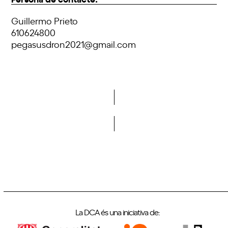
Guillermo Prieto
610624800
pegasusdron2021@gmail.com
Vols formar part de la DCA?
La DCA és una iniciativa de: