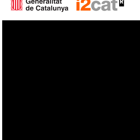
IoT
Drons
Ciberseguretat
IA
Espai
Blockchain
GovTech
Política de privacitat
Política de cookies