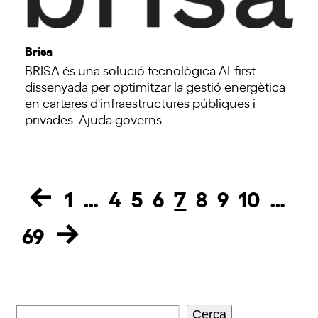
Brisa
BRISA és una solució tecnològica AI-first
dissenyada per optimitzar la gestió energètica
en carteres d'infraestructures públiques i
privades. Ajuda governs…
1
…
4
5
6
7
8
9
10
…
Page
Page
Page
Page
Page
Page
Page
Page
69
Page
Cerca