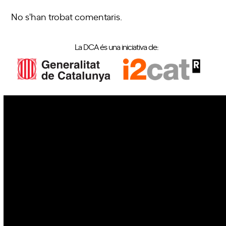
No s'han trobat comentaris.
La DCA és una iniciativa de:
IoT
Drons
Ciberseguretat
IA
Espai
Blockchain