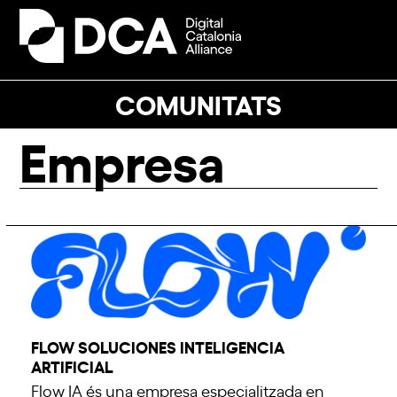
Skip
to
Open
Close
content
mobile
mobile
menu
menu
COMUNITATS
Empresa
FLOW SOLUCIONES INTELIGENCIA
ARTIFICIAL
Flow IA és una empresa especialitzada en