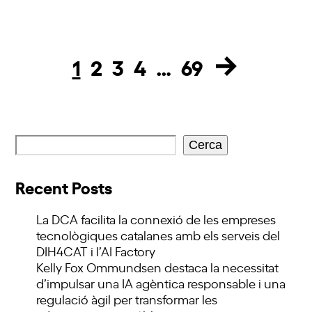
1
2
3
4
…
69
Page
Page
Page
Page
Page
Cerca
Recent Posts
La DCA facilita la connexió de les empreses
tecnològiques catalanes amb els serveis del
DIH4CAT i l’AI Factory
Kelly Fox Ommundsen destaca la necessitat
d’impulsar una IA agèntica responsable i una
regulació àgil per transformar les