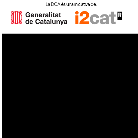
La DCA és una iniciativa de:
IoT
Drons
Ciberseguretat
IA
Espai
Blockchain
GovTech