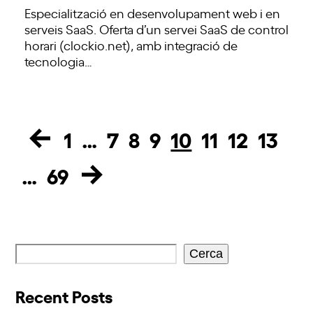
Especialització en desenvolupament web i en
serveis SaaS. Oferta d’un servei SaaS de control
horari (clockio.net), amb integració de
tecnologia…
1
…
7
8
9
10
11
12
13
Page
Page
Page
Page
Page
Page
Page
Page
…
69
Page
Cerca
Recent Posts