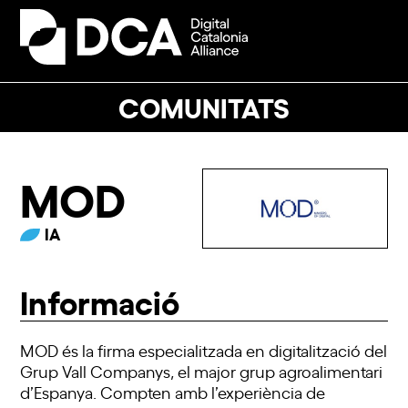
Skip
to
Open
Close
content
mobile
mobile
menu
menu
COMUNITATS
MOD
IA
Informació
MOD és la firma especialitzada en digitalització del
Grup Vall Companys, el major grup agroalimentari
d’Espanya. Compten amb l’experiència de