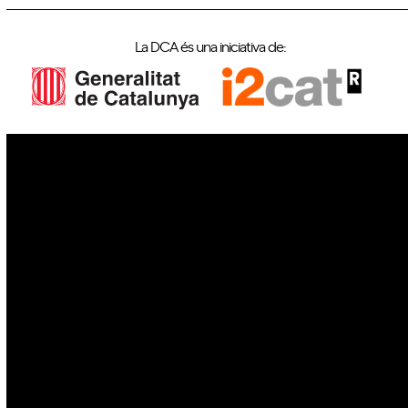
La DCA és una iniciativa de:
IoT
Drons
Ciberseguretat
IA
Espai
Blockchain
GovTech