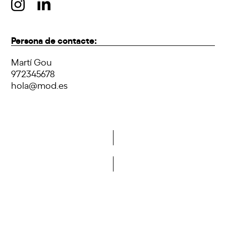
Persona de contacte:
Martí Gou
972345678
hola@mod.es
Vols formar part de la DCA?