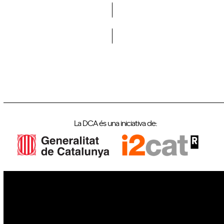
Vols formar part de la DCA?
La DCA és una iniciativa de:
IoT
Drons