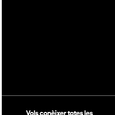
Ciberseguretat
IA
Espai
Blockchain
GovTech
Política de privacitat
Política de cookies
Vols conèixer totes les