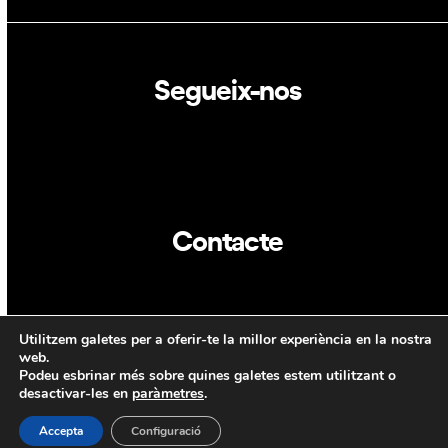
Segueix-nos
Linkedin
Twitter
Contacte
info@dca.cat
Utilitzem galetes per a oferir-te la millor experiència en la nostra
CAT
ENG
web.
Podeu esbrinar més sobre quines galetes estem utilitzant o
desactivar-les en
paràmetres
.
Accepta
Configuració