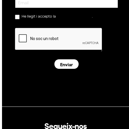
He llegit i accepto la
política de privacitat
.
Enviar
Segueix-nos