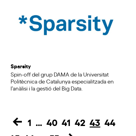
Sparsity
Spin-off del grup DAMA de la Universitat
Politècnica de Catalunya especialitzada en
l’anàlisi i la gestió del Big Data.
1
…
40
41
42
43
44
Page
Page
Page
Page
Page
Page