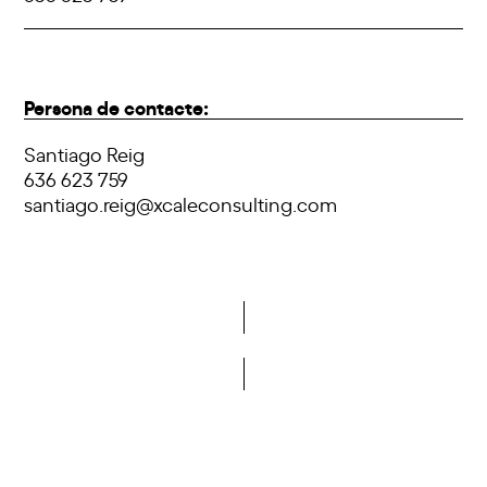
Persona de contacte:
Santiago Reig
636 623 759
santiago.reig@xcaleconsulting.com
Vols formar part de la DCA?