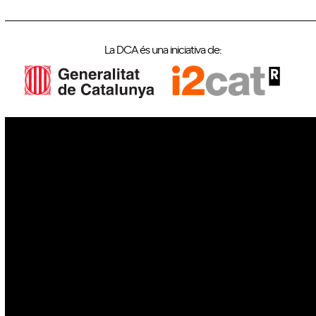
La DCA és una iniciativa de:
IoT
Drons
Ciberseguretat
IA
Espai
Blockchain
GovTech