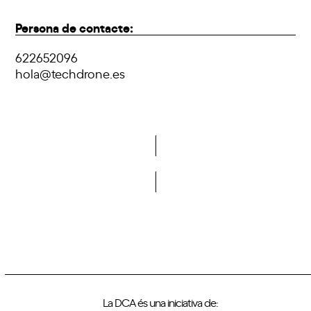
Persona de contacte:
622652096
hola@techdrone.es
Vols formar part de la DCA?
La DCA és una iniciativa de: