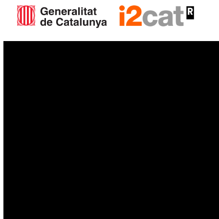
IoT
Drons
Ciberseguretat
IA
Espai
Blockchain
GovTech
Política de privacitat