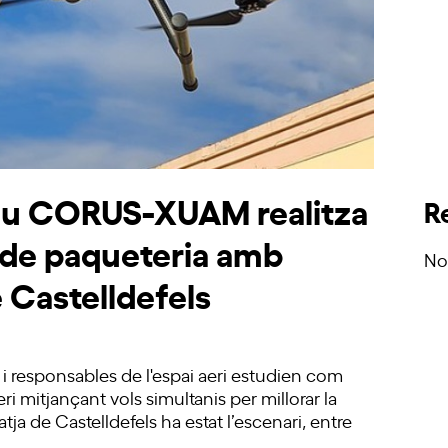
peu CORUS-XUAM realitza
R
a de paqueteria amb
No
e Castelldefels
 i responsables de l'espai aeri estudien com
eri mitjançant vols simultanis per millorar la
atja de Castelldefels ha estat l’escenari, entre