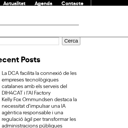
Actualitat
Agenda
Contacte
COMUNITAT
Cerca
ecent Posts
La DCA facilita la connexió de les
empreses tecnològiques
catalanes amb els serveis del
DIH4CAT i l’AI Factory
Kelly Fox Ommundsen destaca la
necessitat d’impulsar una IA
agèntica responsable i una
regulació àgil per transformar les
administracions públiques