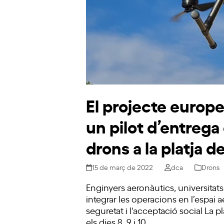
El projecte euro
un pilot d’entreg
drons a la platja d
15 de març de 2022
dca
Drons
Enginyers aeronàutics, universitats
integrar les operacions en l’espai a
seguretat i l‘acceptació social La pl
els dies 8, 9 i 10…