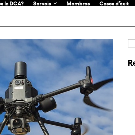
s la DCA?
Serveis
Membres
Casos d’èxit
R