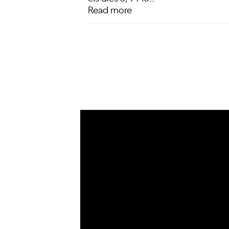
Read more
IoT
Drons
Ciberseguretat
IA
Espai
Blockchain