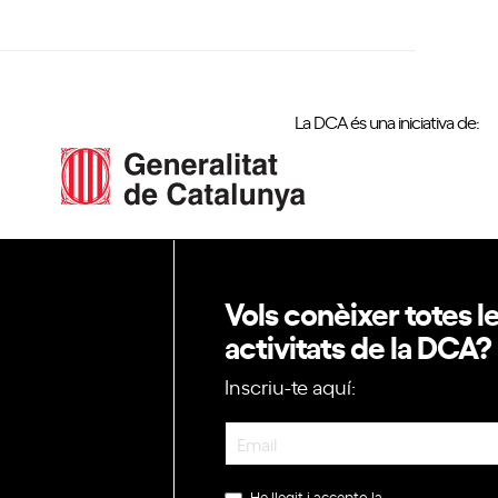
La DCA és una iniciativa de:
Vols conèixer totes l
activitats de la DCA?
Inscriu-te aquí:
Newsletter
He llegit i accepto la
política de privac