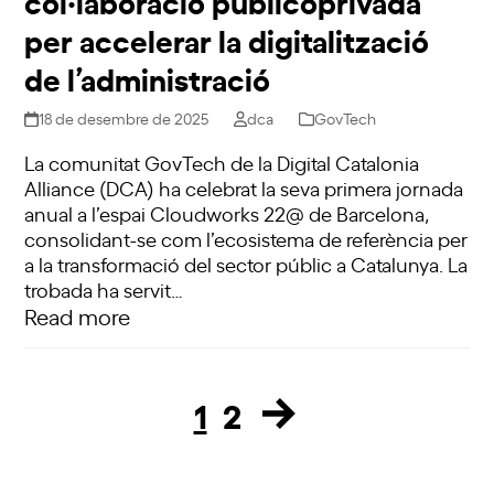
col·laboració publicoprivada
per accelerar la digitalització
de l’administració
18 de desembre de 2025
dca
GovTech
La comunitat GovTech de la Digital Catalonia
Alliance (DCA) ha celebrat la seva primera jornada
anual a l’espai Cloudworks 22@ de Barcelona,
consolidant-se com l’ecosistema de referència per
a la transformació del sector públic a Catalunya. La
trobada ha servit…
Read more
1
2
Page
Page