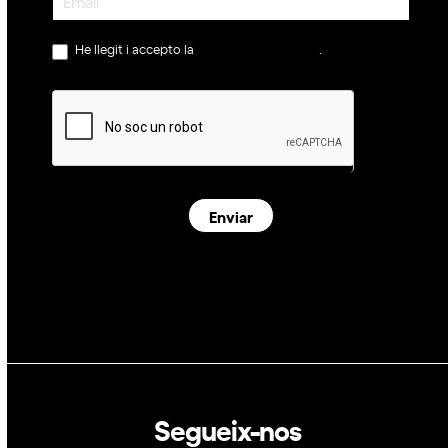
He llegit i accepto la
política de privacitat
.
Enviar
Segueix-nos