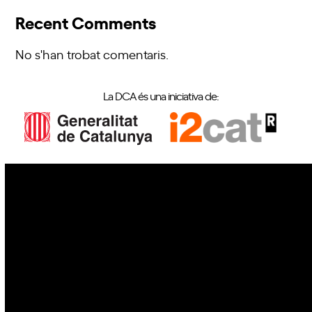
Recent Comments
No s'han trobat comentaris.
La DCA és una iniciativa de:
IoT
Drons
Ciberseguretat
IA
Espai