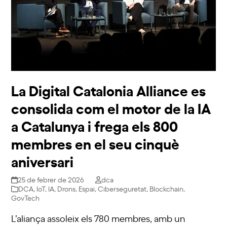
La Digital Catalonia Alliance es
consolida com el motor de la IA
a Catalunya i frega els 800
membres en el seu cinquè
aniversari
25 de febrer de 2026
dca
DCA
,
IoT
,
IA
,
Drons
,
Espai
,
Ciberseguretat
,
Blockchain
,
GovTech
L’aliança assoleix els 780 membres, amb un