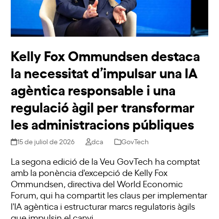
Kelly Fox Ommundsen destaca
la necessitat d’impulsar una IA
agèntica responsable i una
regulació àgil per transformar
les administracions públiques
15 de juliol de 2026
dca
GovTech
La segona edició de la Veu GovTech ha comptat
amb la ponència d'excepció de Kelly Fox
Ommundsen, directiva del World Economic
Forum, qui ha compartit les claus per implementar
l'IA agèntica i estructurar marcs regulatoris àgils
que impulsin el canvi…