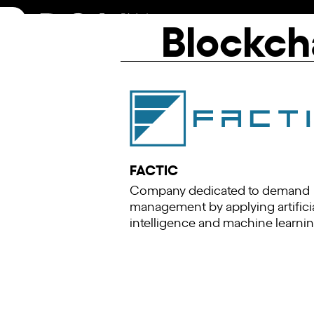
Skip
Blockch
to
content
FACTIC
Company dedicated to demand
management by applying artifici
intelligence and machine learni