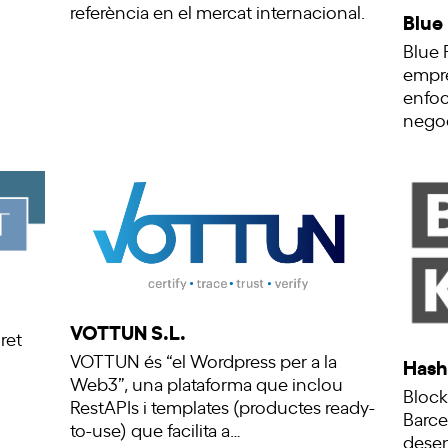
referència en el mercat internacional.
Blue
Blue 
empre
enfoc
negoc
VOTTUN S.L.
ret
VOTTUN és “el Wordpress per a la
Hash
Web3”, una plataforma que inclou
Block
RestAPIs i templates (productes ready-
Barce
to-use) que facilita a…
desen