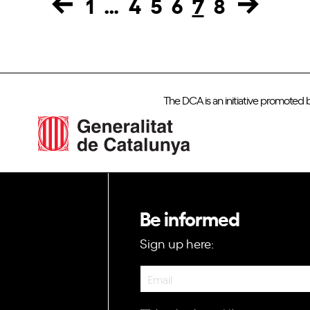
1
…
4
5
6
7
8
Page
Page
Page
Page
Page
Page
The DCA is an initiative promoted 
Be informed
Sign up here:
Newsletter