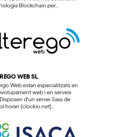
cnologia Blockchain per…
EREGO WEB SL
ergo Web estan especialitzats en
volupament web i en serveis
 Disposen d'un servei Sass de
ol horari (clockio.net)…