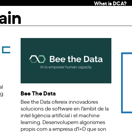
What is DCA?
ain
al
Bee The Data
ng
Bee the Data ofereix innovadores
solucions de software en l'àmbit de la
intel·ligència artificial i el machine
learning. Desenvolupem algorismes
propis com a empresa d'I+D que son