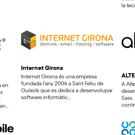
la te
Internet Girona
ALT
Internet Girona és una empresa
fundada l’any 2004 a Sant Feliu de
A Alt
a en
Guíxols que es dedica a desenvolupar
desen
s
software informàtic…
Sass.
r
contr
nen…