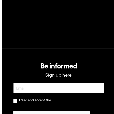
GovTech
Be informed
Sign up here:
Newsletter
I read and accept the
privacy policy
.