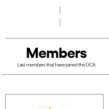
More
Members
Last members that have joined the DCA
Use
the
left
and