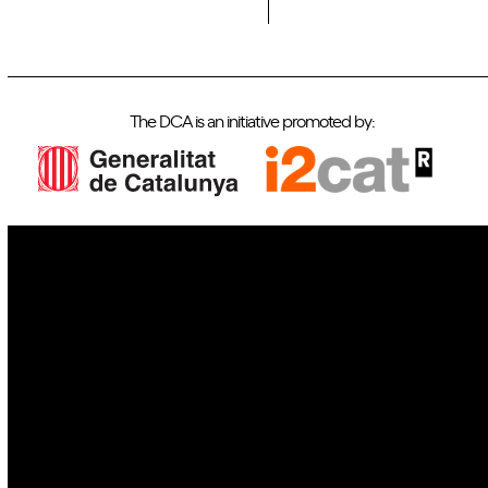
The DCA is an initiative promoted by:
IoT
Drones
Cybersecurity
AI
Space
Blockchain