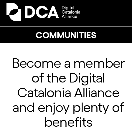
Skip
to
Open
Close
content
mobile
mobile
menu
menu
COMMUNITIES
Become a member
of the Digital
Catalonia Alliance
and enjoy plenty of
benefits