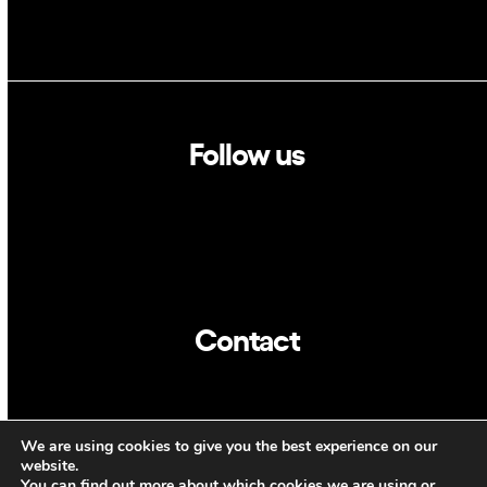
Follow us
Linkedin
Twitter
Contact
info@dca.cat
We are using cookies to give you the best experience on our
CAT
ENG
website.
You can find out more about which cookies we are using or