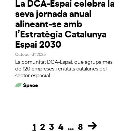
La DCA-Espai celebra la
seva jornada anual
alineant-se amb
l’Estratègia Catalunya
Espai 2030
October 31 2025
La comunitat DCA-Espai, que agrupa més
de 120 empreses i entitats catalanes del
sector espacial…
Space
1
2
3
4
…
8
Page
Page
Page
Page
Page