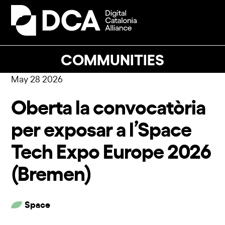
Skip
to
Open
Close
content
mobile
mobile
menu
menu
COMMUNITIES
May 28 2026
Oberta la convocatòria
per exposar a l’Space
Tech Expo Europe 2026
(Bremen)
Space