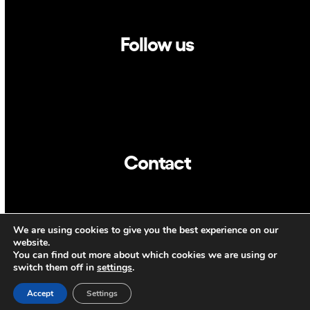
Follow us
Linkedin
Twitter
Contact
info@dca.cat
We are using cookies to give you the best experience on our
CAT
ENG
website.
You can find out more about which cookies we are using or
switch them off in
settings
.
Accept
Settings