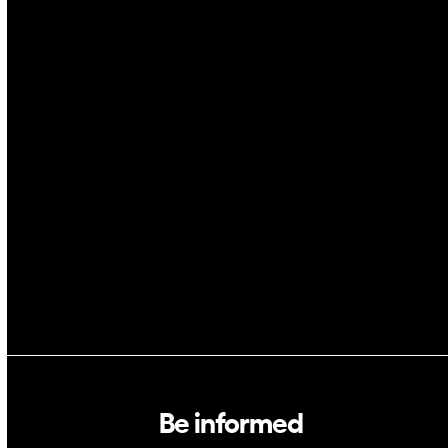
Drones
Cybersecurity
AI
Space
Blockchain
GovTech
Be informed