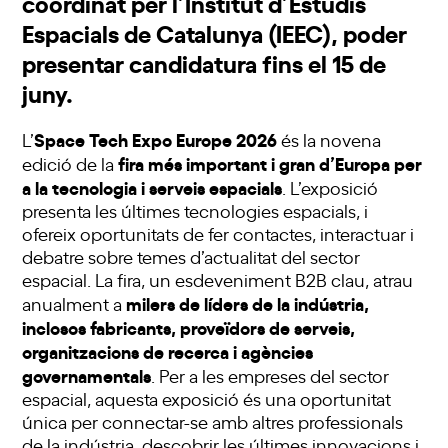
coordinat per l’Institut d’Estudis
Espacials de Catalunya (IEEC), poder
presentar candidatura fins el 15 de
juny.
Space Tech Expo Europe 2026
L’
és la novena
fira més important i gran d’Europa per
edició de la
a la tecnologia i serveis espacials
. L’exposició
presenta les últimes tecnologies espacials, i
ofereix oportunitats de fer contactes, interactuar i
debatre sobre temes d’actualitat del sector
espacial. La fira, un esdeveniment B2B clau, atrau
milers de líders de la indústria,
anualment a
inclosos fabricants, proveïdors de serveis,
organitzacions de recerca i agències
governamentals
. Per a les empreses del sector
espacial, aquesta exposició és una oportunitat
única per connectar-se amb altres professionals
de la indústria, descobrir les últimes innovacions i