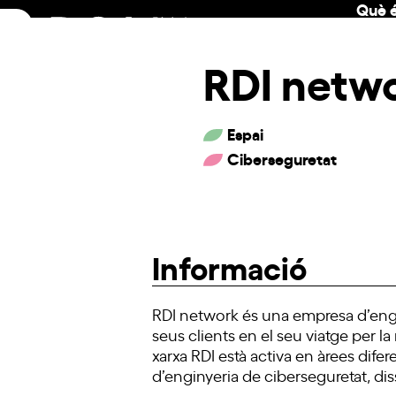
Què é
Skip
to
content
RDI netw
Espai
Ciberseguretat
Informació
RDI network és una empresa d’engi
seus clients en el seu viatge per l
xarxa RDI està activa en àrees dif
d’enginyeria de ciberseguretat, di