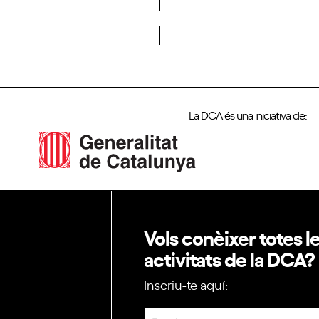
Vols formar part de la DCA?
La DCA és una iniciativa de:
Vols conèixer totes l
activitats de la DCA?
Inscriu-te aquí:
Newsletter