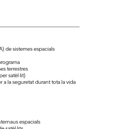
RA) de sistemes espacials
 programa
es terrestres
r satèl·lit)
a la seguretat durant tota la vida
nternaus espacials
 satèl·lits