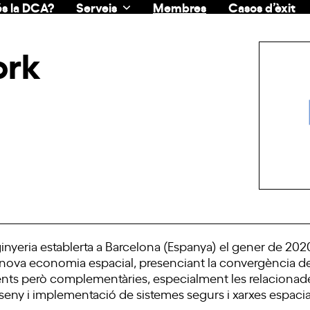
s la DCA?
Serveis
Membres
Casos d’èxit
ork
nyeria establerta a Barcelona (Espanya) el gener de 202
a nova economia espacial, presenciant la convergència de l’
erents però complementàries, especialment les relacionad
sseny i implementació de sistemes segurs i xarxes espacia