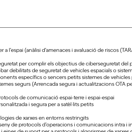
r a l’espai (anàlisi d’amenaces i avaluació de riscos (TA
seguretat per complir els objectius de ciberseguretat del
robar debilitats de seguretat de vehicles espacials o sistem
ents específics o sencers petits sistemes de vehicles pe
emes segurs (Arrencada segura i actualitzacions OTA per 
rotocols de comunicació espai-terre i espai-espai
onalitzada i segura per a satèl·lits petits
ogies de xarxes en entorns restringits
sseny de protocols d’operacions i comunicacions intra i i
ines de suport per a protocols i algorismes de xarxes de