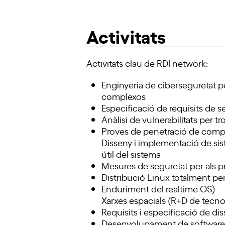
Activitats
Activitats clau de RDI network:
Enginyeria de ciberseguretat pe
complexos
Especificació de requisits de 
Anàlisi de vulnerabilitats per t
Proves de penetració de compon
Disseny i implementació de sist
útil del sistema
Mesures de seguretat per als p
Distribució Linux totalment pers
Enduriment del realtime OS)
Xarxes espacials (R+D de tecnol
Requisits i especificació de di
Desenvolupament de software i e