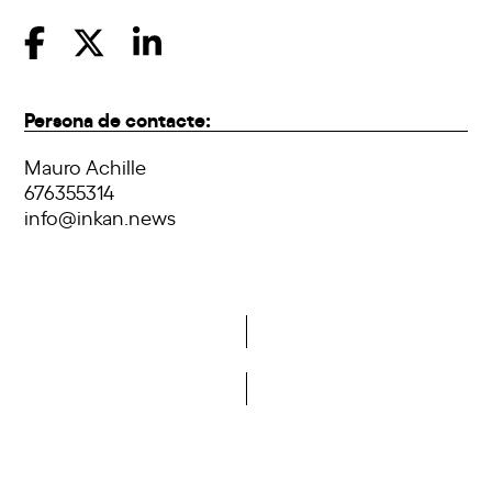
Persona de contacte:
Mauro Achille
676355314
info@inkan.news
Vols formar part de la DCA?