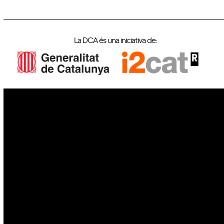
La DCA és una iniciativa de:
IoT
Drons
Ciberseguretat
IA
Espai
Blockchain
GovTech