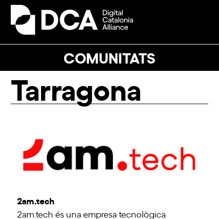
Skip
to
Open
Close
content
mobile
mobile
menu
menu
COMUNITATS
Tarragona
2am.tech
2am.tech és una empresa tecnològica