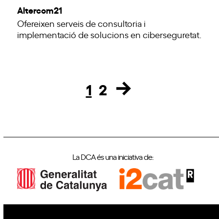
Altercom21
Ofereixen serveis de consultoria i
implementació de solucions en ciberseguretat.
1
2
Page
Page
La DCA és una iniciativa de: