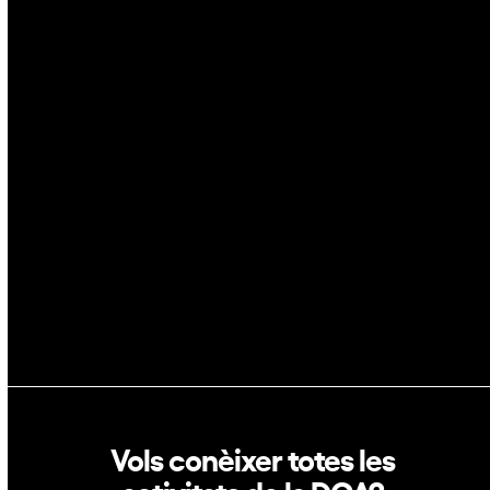
Ciberseguretat
IA
Espai
Blockchain
GovTech
Política de privacitat
Política de cookies
Vols conèixer totes les