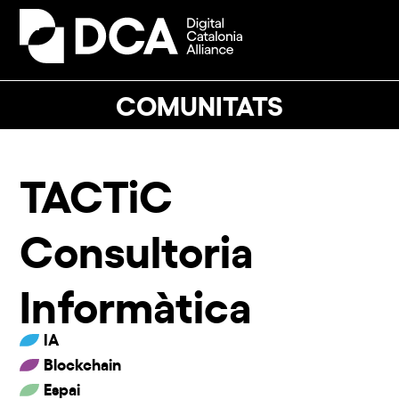
Skip
to
Open
Close
content
mobile
mobile
menu
menu
COMUNITATS
TACTiC
Consultoria
Informàtica
IA
Blockchain
Espai