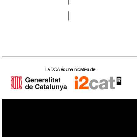
Vols formar part de la DCA?
La DCA és una iniciativa de:
IoT
Drons