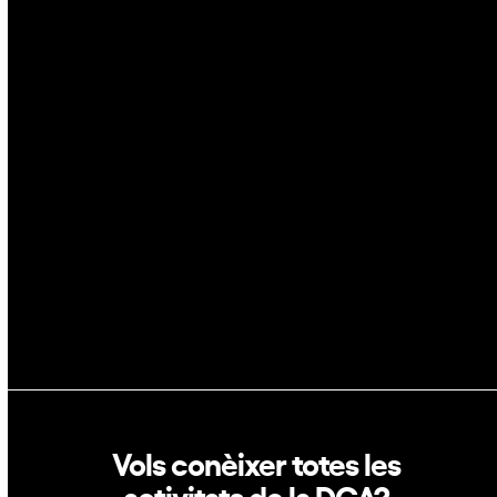
Ciberseguretat
IA
Espai
Blockchain
GovTech
Política de privacitat
Política de cookies
Vols conèixer totes les
activitats de la DCA?