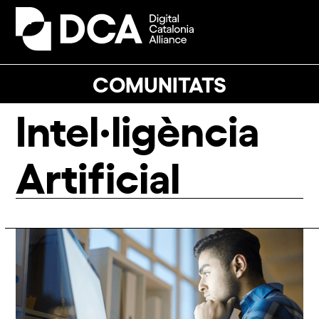
Skip
to
Open
Close
content
mobile
mobile
menu
menu
COMUNITATS
Intel·ligència
Artificial