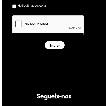
He llegit i accepto la
política de privacitat
.
Enviar
Segueix-nos
Linkedin