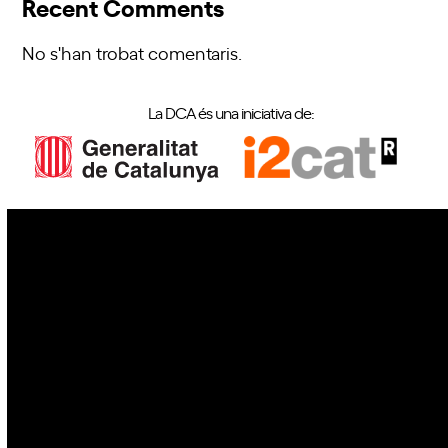
Recent Comments
No s'han trobat comentaris.
La DCA és una iniciativa de:
IoT
Drons
Ciberseguretat
IA
Espai
Blockchain