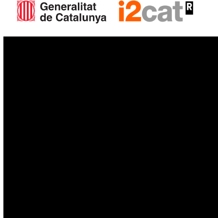
IoT
Drons
Ciberseguretat
IA
Espai
Blockchain
GovTech
Política de privacitat