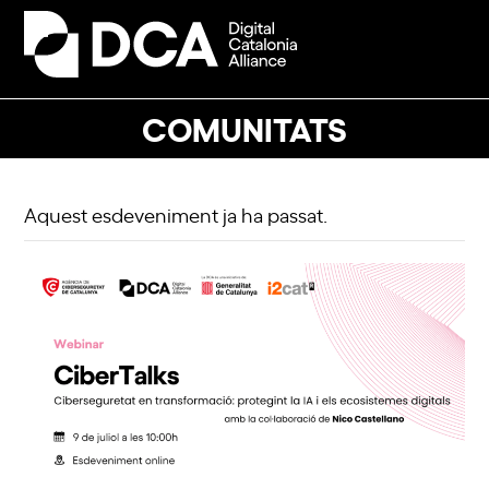
Skip
to
Open
Close
content
mobile
mobile
menu
menu
COMUNITATS
Aquest esdeveniment ja ha passat.