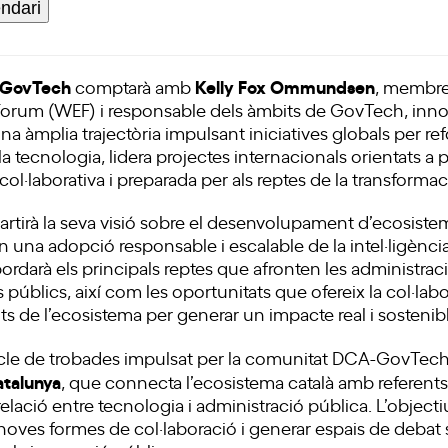
endari
 GovTech
Kelly Fox Ommundsen
comptarà amb
, membre
orum (WEF) i responsable dels àmbits de GovTech, innov
na àmplia trajectòria impulsant iniciatives globals per ref
la tecnologia, lidera projectes internacionals orientats 
l·laborativa i preparada per als reptes de la transformaci
artirà la seva visió sobre el desenvolupament d’ecosiste
 una adopció responsable i escalable de la intel·ligència a
ordarà els principals reptes que afronten les administraci
s públics, així com les oportunitats que ofereix la col·lab
ts de l’ecosistema per generar un impacte real i sostenib
cle de trobades impulsat per la comunitat DCA-GovTech,
talunya
, que connecta l’ecosistema català amb referents
relació entre tecnologia i administració pública. L’object
 noves formes de col·laboració i generar espais de debat 