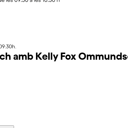
 09:30h.
ch amb Kelly Fox Ommund
Inscriu-t'hi