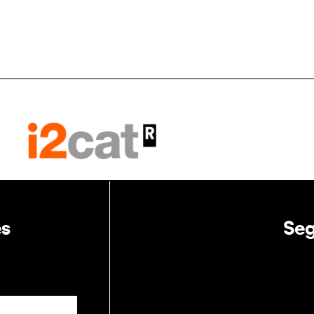
es
Seg