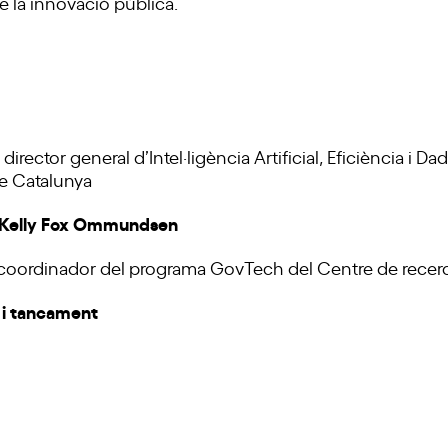
de la innovació pública.
, director general d’Intel·ligència Artificial, Eficiència i D
de Catalunya
b Kelly Fox Ommundsen
 coordinador del programa GovTech del Centre de recerc
 i tancament