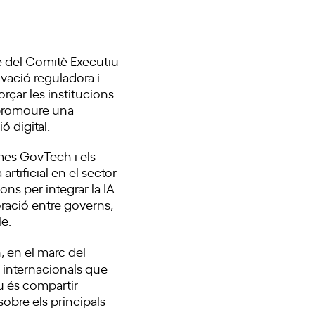
 del Comitè Executiu
ació reguladora i
orçar les institucions
a promoure una
ó digital.
mes GovTech i els
rtificial en el sector
ons per integrar la IA
oració entre governs,
le.
 en el marc del
 internacionals que
iu és compartir
sobre els principals