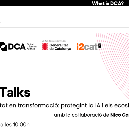
What is DCA?
.