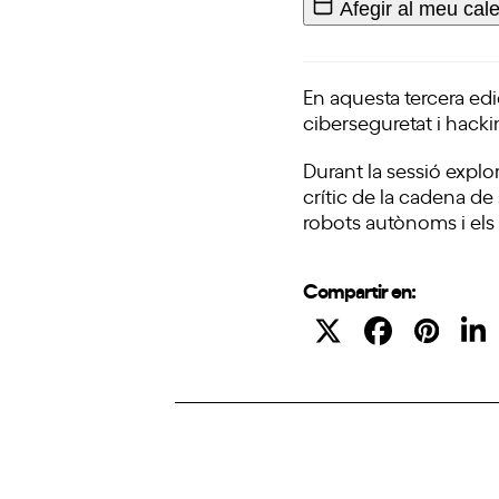
Afegir al meu cal
En aquesta tercera edi
ciberseguretat i hack
Durant la sessió explo
crític de la cadena d
robots autònoms i els v
Compartir en: