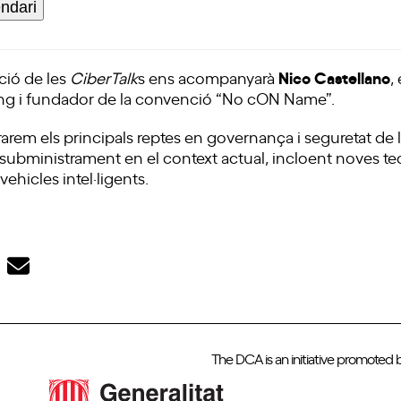
endari
Nico Castellano
ció de les
CiberTalk
s ens acompanyarà
,
ing i fundador de la convenció “No cON Name”.
rarem els principals reptes en governança i seguretat de l
e subministrament en el context actual, incloent noves t
ehicles intel·ligents.
The DCA is an initiative promoted 