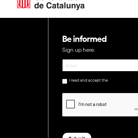
Be informed
Sign up here:
Newsletter
I read and accept the
privacy policy
.
Submit