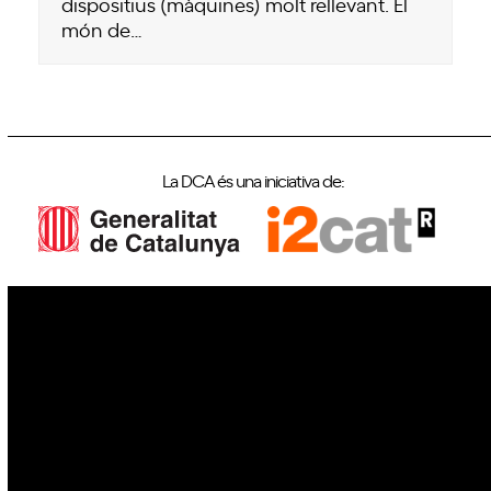
dispositius (màquines) molt rellevant. El
món de…
La DCA és una iniciativa de:
IoT
Drons
Ciberseguretat
IA