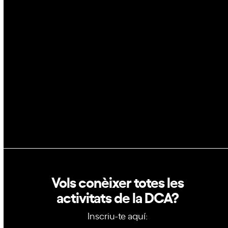
Espai
Blockchain
GovTech
Política de privacitat
Política de cookies
Vols conèixer totes les
activitats de la DCA?
Inscriu-te aquí: