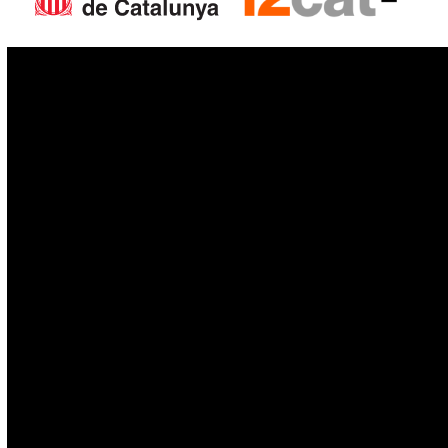
IoT
Drons
Ciberseguretat
IA
Espai
Blockchain
GovTech
Política de privacitat
Política de cookies