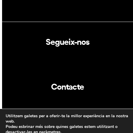
Segueix-nos
Linkedin
Twitter
Contacte
info@dca.cat
Utilitzem galetes per a oferir-te la millor experiència en la nostra
CAT
ENG
web.
Podeu esbrinar més sobre quines galetes estem utilitzant o
desactivar-les en
paràmetres
.